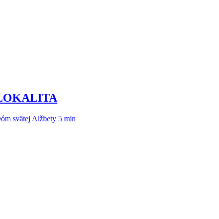
LOKALITA
óm svätej Alžbety 5 min