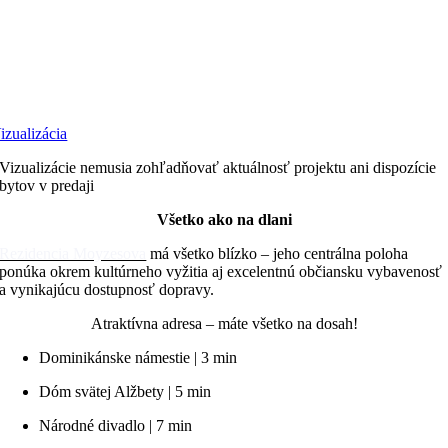
izualizácia
Vizualizácie nemusia zohľadňovať aktuálnosť projektu ani dispozície
bytov v predaji
Všetko ako na dlani
Rezidencia Moyzesova
má všetko blízko – jeho centrálna poloha
ponúka okrem kultúrneho vyžitia aj excelentnú občiansku vybavenosť
a vynikajúcu dostupnosť dopravy.
Atraktívna adresa – máte všetko na dosah!
Dominikánske námestie | 3 min
Dóm svätej Alžbety | 5 min
Národné divadlo | 7 min