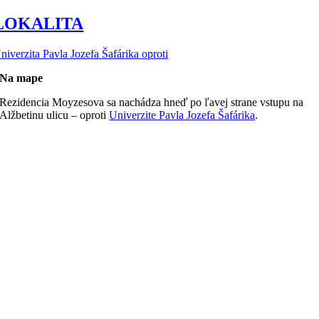
LOKALITA
niverzita Pavla Jozefa Šafárika oproti
Na mape
Rezidencia Moyzesova sa nachádza hneď po ľavej strane vstupu na
Alžbetinu ulicu – oproti
Univerzite Pavla Jozefa Šafárika
.