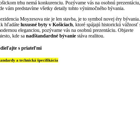
ošickom trhu nemá konkurenciu. Pozývame vás na osobnú prezentáciu
de vám predstavíme všetky detaily tohto výnimočného bývania.
ezidencia Moyzesova nie je len stavba, je to symbol novej éry bývania
k hľadáte
luxusné byty v Košiciach
, ktoré spájajú historickú vážnosť 
odernou eleganciou, pozývame vás na osobnú prezentáciu. Objavte
iesto, kde sa
nadštandardné bývanie
stáva realitou.
dieľajte s priateľmi
tandardy a technická špecifikácia