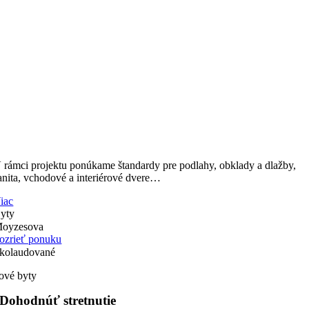
 rámci projektu ponúkame štandardy pre podlahy, obklady a dlažby,
anita, vchodové a interiérové dvere…
iac
yty
oyzesova
ozrieť ponuku
kolaudované
ové byty
Dohodnúť stretnutie