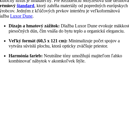
kutočný luxus je hmatateľný. Pre Rezidenciu Moyzesova sme definova
rémiový
štandard
, ktorý zahŕňa materiály od popredných európskych
ýrobcov. Jedným z kľúčových prvkov interiéru je veľkoformátová
lažba
Luxor Dune
.
Dizajn a hmatový zážitok:
Dlažba Luxor Dune evokuje mäkkos
piesočných dún, čím vnáša do bytu teplo a organickú eleganciu.
Veľký formát (60,5 x 121 cm):
Minimalizuje počet spojov a
vytvára súvislú plochu, ktorá opticky zväčšuje priestor.
Harmónia farieb:
Neutrálne tóny umožňujú majiteľom ľahko
kombinovať nábytok v akomkoľvek štýle.