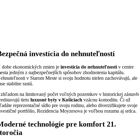
Bezpečná investícia do nehnuteľností
 dobe ekonomických zmien je
investícia do nehnuteľností
v centre
esta jedným z najbezpečnejších spôsobov zhodnotenia kapitálu.
ehnuteľnosti v Starom Meste si svoju hodnotu nielen zachovávajú, ale
ase stabilne rastú.
zhľadom na limitovaný počet voľných pozemkov v historickej zástavb
redstavujú tieto
luxusné byty v Košiciach
vzácnu komoditu. Či už
ľadáte reprezentačné sídlo pre svoju rodinu, alebo diverzifikujete svoje
nvestičné portfólio, Rezidencia Moyzesova je voľbou rozumu aj srdca.
Moderné technológie pre komfort 21.
storočia