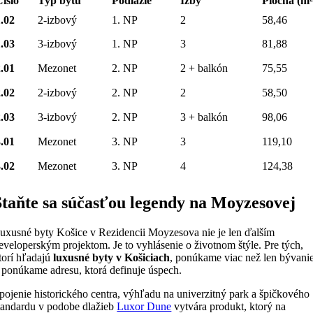
Číslo
Typ bytu
Podlažie
Izby
Plocha (m²
1.02
2-izbový
1. NP
2
58,46
1.03
3-izbový
1. NP
3
81,88
2.01
Mezonet
2. NP
2 + balkón
75,55
2.02
2-izbový
2. NP
2
58,50
2.03
3-izbový
2. NP
3 + balkón
98,06
3.01
Mezonet
3. NP
3
119,10
3.02
Mezonet
3. NP
4
124,38
Staňte sa súčasťou legendy na Moyzesovej
uxusné byty Košice v Rezidencii Moyzesova nie je len ďalším
eveloperským projektom. Je to vyhlásenie o životnom štýle. Pre tých,
torí hľadajú
luxusné byty v Košiciach
, ponúkame viac než len bývani
 ponúkame adresu, ktorá definuje úspech.
pojenie historického centra, výhľadu na univerzitný park a špičkového
tandardu v podobe dlažieb
Luxor Dune
vytvára produkt, ktorý na