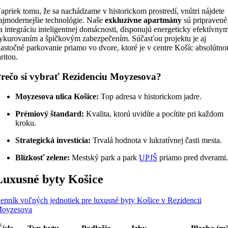
apriek tomu, že sa nachádzame v historickom prostredí, vnútri nájdete
ajmodernejšie technológie. Naše
exkluzívne apartmány
sú pripravené
a integráciu inteligentnej domácnosti, disponujú energeticky efektívny
ykurovaním a špičkovým zabezpečením. Súčasťou projektu je aj
iastočné parkovanie priamo vo dvore, ktoré je v centre Košíc absolútno
aritou.
rečo si vybrať Rezidenciu Moyzesova?
Moyzesova ulica Košice:
Top adresa v historickom jadre.
Prémiový štandard:
Kvalita, ktorú uvidíte a pocítite pri každom
kroku.
Strategická investícia:
Trvalá hodnota v lukratívnej časti mesta.
Blízkosť zelene:
Mestský park a park
UPJŠ
priamo pred dverami
Luxusné byty Košice
enník voľných jednotiek pre luxusné byty Košice v Rezidencii
oyzesova