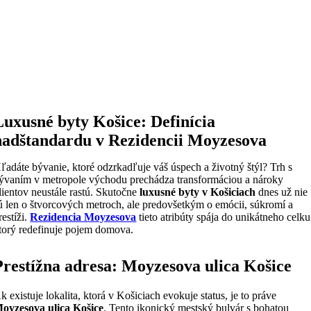
Luxusné byty Košice: Definícia
nadštandardu v Rezidencii Moyzesova
ľadáte bývanie, ktoré odzrkadľuje váš úspech a životný štýl? Trh s
ývaním v metropole východu prechádza transformáciou a nároky
lientov neustále rastú. Skutočne
luxusné byty v Košiciach
dnes už nie
ú len o štvorcových metroch, ale predovšetkým o emócii, súkromí a
restíži.
Rezidencia Moyzesova
tieto atribúty spája do unikátneho celku
torý redefinuje pojem domova.
Prestížna adresa: Moyzesova ulica Košice
k existuje lokalita, ktorá v Košiciach evokuje status, je to práve
oyzesova ulica Košice
. Tento ikonický mestský bulvár s bohatou