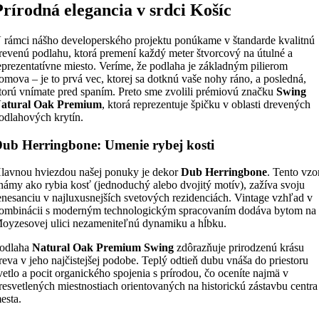
Prírodná elegancia v srdci Košíc
 rámci nášho developerského projektu ponúkame v štandarde kvalitnú
revenú podlahu, ktorá premení každý meter štvorcový na útulné a
eprezentatívne miesto. Veríme, že podlaha je základným pilierom
omova – je to prvá vec, ktorej sa dotknú vaše nohy ráno, a posledná,
torú vnímate pred spaním. Preto sme zvolili prémiovú značku
Swing
atural Oak Premium
, ktorá reprezentuje špičku v oblasti drevených
odlahových krytín.
ub Herringbone: Umenie rybej kosti
lavnou hviezdou našej ponuky je dekor
Dub Herringbone
. Tento vzo
námy ako rybia kosť (jednoduchý alebo dvojitý motív), zažíva svoju
enesanciu v najluxusnejších svetových rezidenciách. Vintage vzhľad v
ombinácii s moderným technologickým spracovaním dodáva bytom na
oyzesovej ulici nezameniteľnú dynamiku a hĺbku.
odlaha
Natural Oak Premium Swing
zdôrazňuje prirodzenú krásu
reva v jeho najčistejšej podobe. Teplý odtieň dubu vnáša do priestoru
vetlo a pocit organického spojenia s prírodou, čo oceníte najmä v
resvetlených miestnostiach orientovaných na historickú zástavbu centra
esta.