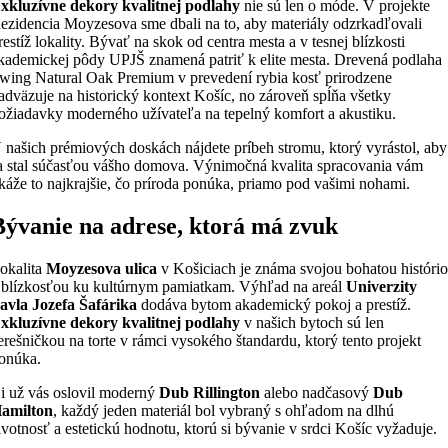
xkluzívne dekory kvalitnej podlahy
nie sú len o móde. V projekte
ezidencia Moyzesova sme dbali na to, aby materiály odzrkadľovali
restíž lokality. Bývať na skok od centra mesta a v tesnej blízkosti
kademickej pôdy UPJŠ znamená patriť k elite mesta. Drevená podlaha
wing Natural Oak Premium v prevedení rybia kosť prirodzene
adväzuje na historický kontext Košíc, no zároveň spĺňa všetky
ožiadavky moderného užívateľa na tepelný komfort a akustiku.
 našich prémiových doskách nájdete príbeh stromu, ktorý vyrástol, aby
a stal súčasťou vášho domova. Výnimočná kvalita spracovania vám
káže to najkrajšie, čo príroda ponúka, priamo pod vašimi nohami.
Bývanie na adrese, ktorá má zvuk
okalita
Moyzesova ulica
v Košiciach je známa svojou bohatou históri
 blízkosťou ku kultúrnym pamiatkam. Výhľad na areál
Univerzity
avla Jozefa Šafárika
dodáva bytom akademický pokoj a prestíž.
xkluzívne dekory kvalitnej podlahy
v našich bytoch sú len
erešničkou na torte v rámci vysokého štandardu, ktorý tento projekt
onúka.
i už vás oslovil moderný
Dub Rillington
alebo nadčasový
Dub
amilton
, každý jeden materiál bol vybraný s ohľadom na dlhú
ivotnosť a estetickú hodnotu, ktorú si bývanie v srdci Košíc vyžaduje.