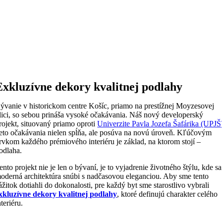
Exkluzívne dekory kvalitnej podlahy
ývanie v historickom centre Košíc, priamo na prestížnej Moyzesovej
lici, so sebou prináša vysoké očakávania. Náš nový developerský
rojekt, situovaný priamo oproti
Univerzite Pavla Jozefa Šafárika (UPJŠ
ieto očakávania nielen spĺňa, ale posúva na novú úroveň. Kľúčovým
rvkom každého prémiového interiéru je základ, na ktorom stojí –
odlaha.
ento projekt nie je len o bývaní, je to vyjadrenie životného štýlu, kde sa
oderná architektúra snúbi s nadčasovou eleganciou. Aby sme tento
ážitok dotiahli do dokonalosti, pre každý byt sme starostlivo vybrali
xkluzívne dekory kvalitnej podlahy
, ktoré definujú charakter celého
nteriéru.