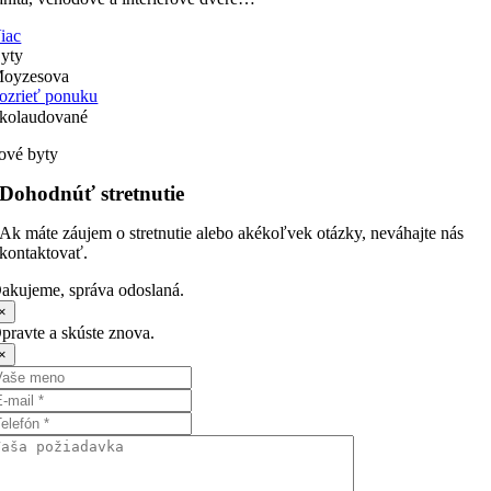
iac
yty
oyzesova
ozrieť ponuku
kolaudované
ové byty
Dohodnúť stretnutie
Ak máte záujem o stretnutie alebo akékoľvek otázky, neváhajte nás
kontaktovať.
akujeme, správa odoslaná.
×
pravte a skúste znova.
×