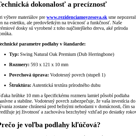
Technická dokonalosť a precíznosť
ri výbere materiálov pre
www.rezidenciamoyzesova.sk
sme nepozeral
en na estetiku, ale predovšetkým na trvácnosť a funkčnosť. Naše
rémiové dosky sú vyrobené z toho najčistejšieho dreva, aké príroda
onúka.
echnické parametre podlahy v štandarde:
Typ:
Swing Natural Oak Premium (Dub Herringbone)
Rozmery:
593 x 121 x 10 mm
Povrchová úprava:
Vodotesný povrch (stupeň 1)
Štruktúra:
Autentická textúra prírodného dubu
ďaka hrúbke 10 mm a špecifickému rozmeru lamiel pôsobí podlaha
asívne a stabilne. Vodotesný povrch zabezpečuje, že vaša investícia do
ývania zostane chránená pred bežnými nehodami v domácnosti, čím sa
redlžuje jej životnosť a zachováva bezchybný vzhľad po desiatky roko
Prečo je voľba podlahy kľúčová?