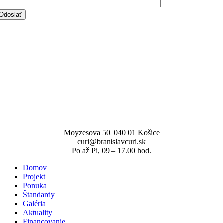
Odoslať
Moyzesova 50, 040 01 Košice
curi@branislavcuri.sk
Po až Pi, 09 – 17.00 hod.
Domov
Projekt
Ponuka
Štandardy
Galéria
Aktuality
Financovanie