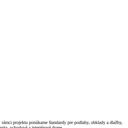
 rámci projektu ponúkame štandardy pre podlahy, obklady a dlažby,
anita, vchodové a interiérové dvere…