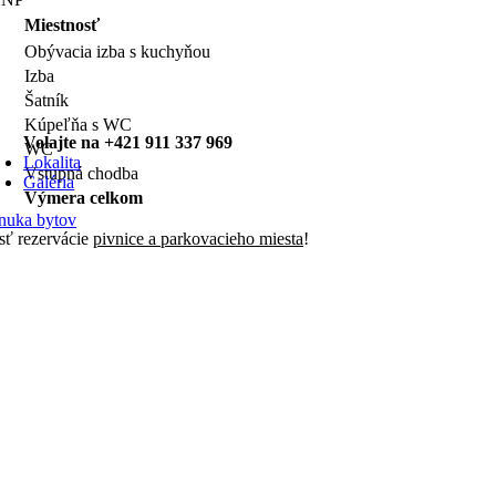
Miestnosť
Obývacia izba s kuchyňou
Izba
Šatník
Kúpeľňa s WC
Volajte na +421 911 337 969
WC
Lokalita
Vstupná chodba
Galéria
Výmera celkom
nuka bytov
ť rezervácie
pivnice a parkovacieho miesta
!