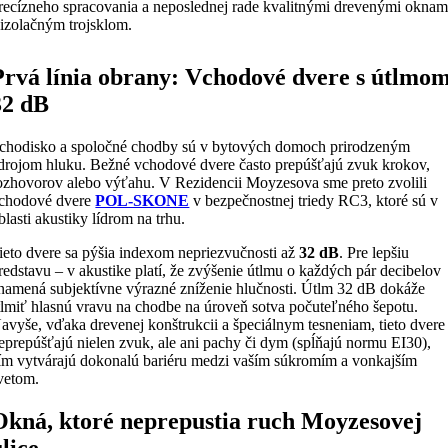
recízneho spracovania a neposlednej rade kvalitnými drevenými oknam
 izolačným trojsklom.
Prvá línia obrany: Vchodové dvere s útlmo
32 dB
chodisko a spoločné chodby sú v bytových domoch prirodzeným
drojom hluku. Bežné vchodové dvere často prepúšťajú zvuk krokov,
ozhovorov alebo výťahu. V Rezidencii Moyzesova sme preto zvolili
chodové dvere
POL-SKONE
v bezpečnostnej triedy RC3, ktoré sú v
blasti akustiky lídrom na trhu.
ieto dvere sa pýšia indexom nepriezvučnosti až
32 dB
. Pre lepšiu
redstavu – v akustike platí, že zvýšenie útlmu o každých pár decibelov
namená subjektívne výrazné zníženie hlučnosti. Útlm 32 dB dokáže
tlmiť hlasnú vravu na chodbe na úroveň sotva počuteľného šepotu.
avyše, vďaka drevenej konštrukcii a špeciálnym tesneniam, tieto dvere
eprepúšťajú nielen zvuk, ale ani pachy či dym (spĺňajú normu EI30),
ím vytvárajú dokonalú bariéru medzi vaším súkromím a vonkajším
vetom.
Okná, ktoré neprepustia ruch Moyzesovej
ulice