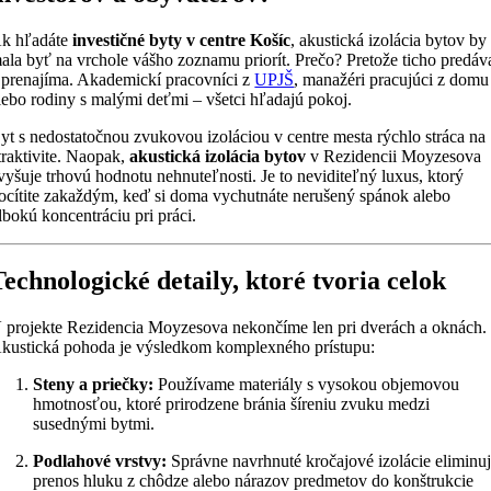
k hľadáte
investičné byty v centre Košíc
, akustická izolácia bytov by
ala byť na vrchole vášho zoznamu priorít. Prečo? Pretože ticho predáv
 prenajíma. Akademickí pracovníci z
UPJŠ
, manažéri pracujúci z domu
lebo rodiny s malými deťmi – všetci hľadajú pokoj.
yt s nedostatočnou zvukovou izoláciou v centre mesta rýchlo stráca na
traktivite. Naopak,
akustická izolácia bytov
v Rezidencii Moyzesova
vyšuje trhovú hodnotu nehnuteľnosti. Je to neviditeľný luxus, ktorý
ocítite zakaždým, keď si doma vychutnáte nerušený spánok alebo
lbokú koncentráciu pri práci.
Technologické detaily, ktoré tvoria celok
 projekte Rezidencia Moyzesova nekončíme len pri dverách a oknách.
kustická pohoda je výsledkom komplexného prístupu:
Steny a priečky:
Používame materiály s vysokou objemovou
hmotnosťou, ktoré prirodzene bránia šíreniu zvuku medzi
susednými bytmi.
Podlahové vrstvy:
Správne navrhnuté kročajové izolácie eliminu
prenos hluku z chôdze alebo nárazov predmetov do konštrukcie