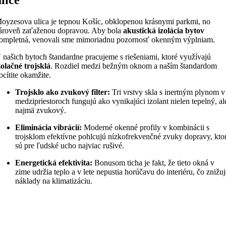
oyzesova ulica je tepnou Košíc, obklopenou krásnymi parkmi, no
ároveň zaťaženou dopravou. Aby bola
akustická izolácia bytov
ompletná, venovali sme mimoriadnu pozornosť okenným výplniam.
 našich bytoch štandardne pracujeme s riešeniami, ktoré využívajú
zolačné trojsklá
. Rozdiel medzi bežným oknom a naším štandardom
ocítite okamžite.
Trojsklo ako zvukový filter:
Tri vrstvy skla s inertným plynom v
medzipriestoroch fungujú ako vynikajúci izolant nielen tepelný, al
najmä zvukový.
Eliminácia vibrácií:
Moderné okenné profily v kombinácii s
trojsklom efektívne pohlcujú nízkofrekvenčné zvuky dopravy, kto
sú pre ľudské ucho najviac rušivé.
Energetická efektivita:
Bonusom ticha je fakt, že tieto okná v
zime udržia teplo a v lete nepustia horúčavu do interiéru, čo znižu
náklady na klimatizáciu.