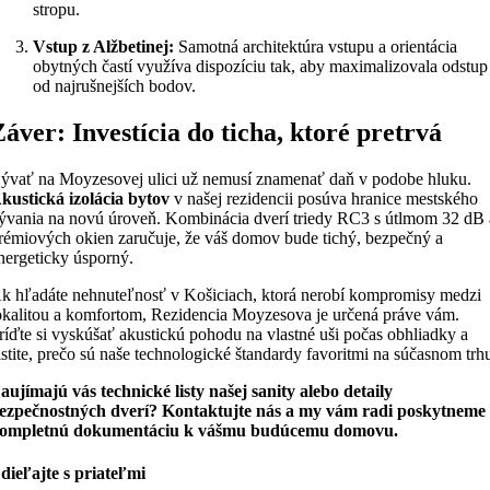
stropu.
Vstup z Alžbetinej:
Samotná architektúra vstupu a orientácia
obytných častí využíva dispozíciu tak, aby maximalizovala odstup
od najrušnejších bodov.
Záver: Investícia do ticha, ktoré pretrvá
ývať na Moyzesovej ulici už nemusí znamenať daň v podobe hluku.
kustická izolácia bytov
v našej rezidencii posúva hranice mestského
ývania na novú úroveň. Kombinácia dverí triedy RC3 s útlmom 32 dB 
rémiových okien zaručuje, že váš domov bude tichý, bezpečný a
nergeticky úsporný.
k hľadáte nehnuteľnosť v Košiciach, ktorá nerobí kompromisy medzi
okalitou a komfortom, Rezidencia Moyzesova je určená práve vám.
ríďte si vyskúšať akustickú pohodu na vlastné uši počas obhliadky a
istite, prečo sú naše technologické štandardy favoritmi na súčasnom trh
aujímajú vás technické listy našej sanity alebo detaily
ezpečnostných dverí? Kontaktujte nás a my vám radi poskytneme
ompletnú dokumentáciu k vášmu budúcemu domovu.
dieľajte s priateľmi