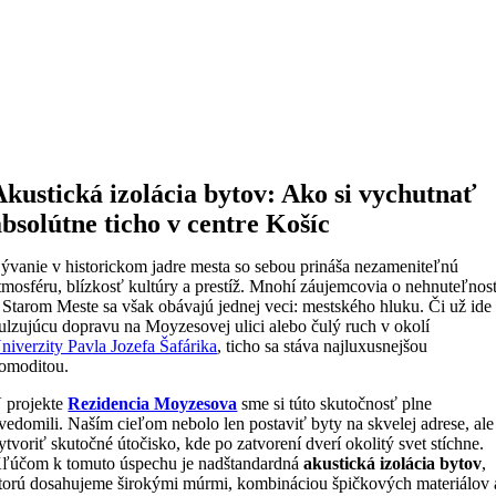
Akustická izolácia bytov: Ako si vychutnať
absolútne ticho v centre Košíc
ývanie v historickom jadre mesta so sebou prináša nezameniteľnú
tmosféru, blízkosť kultúry a prestíž. Mnohí záujemcovia o nehnuteľnost
 Starom Meste sa však obávajú jednej veci: mestského hluku. Či už ide
ulzujúcu dopravu na Moyzesovej ulici alebo čulý ruch v okolí
niverzity Pavla Jozefa Šafárika
, ticho sa stáva najluxusnejšou
omoditou.
 projekte
Rezidencia Moyzesova
sme si túto skutočnosť plne
vedomili. Naším cieľom nebolo len postaviť byty na skvelej adrese, ale
ytvoriť skutočné útočisko, kde po zatvorení dverí okolitý svet stíchne.
ľúčom k tomuto úspechu je nadštandardná
akustická izolácia bytov
,
torú dosahujeme širokými múrmi, kombináciou špičkových materiálov 