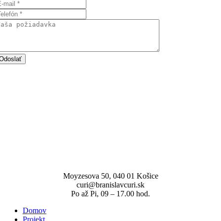
Odoslať
Moyzesova 50, 040 01 Košice
curi@branislavcuri.sk
Po až Pi, 09 – 17.00 hod.
Domov
Projekt