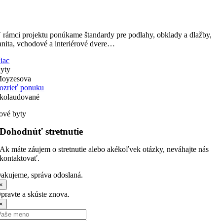
 rámci projektu ponúkame štandardy pre podlahy, obklady a dlažby,
anita, vchodové a interiérové dvere…
iac
yty
oyzesova
ozrieť ponuku
kolaudované
ové byty
Dohodnúť stretnutie
Ak máte záujem o stretnutie alebo akékoľvek otázky, neváhajte nás
kontaktovať.
akujeme, správa odoslaná.
×
pravte a skúste znova.
×