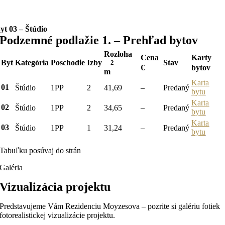
yt 03 – Štúdio
Podzemné podlažie 1. – Prehľad bytov
Rozloha
Karty
Cena
Byt
Poschodie
Izby
Stav
Kategória
2
bytov
€
m
Karta
01
Štúdio
Predaný
1PP
2
41,69
–
bytu
Karta
02
Štúdio
1PP
2
34,65
–
Predaný
bytu
Karta
03
Štúdio
1PP
1
31,24
–
Predaný
bytu
Tabuľku posúvaj do strán
Galéria
Vizualizácia projektu
Predstavujeme Vám Rezidenciu Moyzesova – pozrite si galériu fotiek
fotorealistickej vizualizácie projektu.